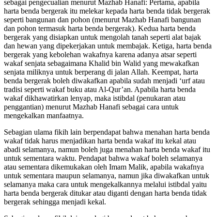
sebagai pengecualian menurut Mazhab Hanafi: Pertama, apabila
harta benda bergerak itu melekar kepada harta benda tidak bergerak
seperti bangunan dan pohon (menurut Mazhab Hanafi bangunan
dan pohon termasuk harta benda bergerak). Kedua harta benda
bergerak yang disiapkan untuk mengolah tanah seperti alat bajak
dan hewan yang dipekerjakan untuk membajak. Ketiga, harta benda
bergerak yang kebolehan wakafnya karena adanya atsar seperti
wakaf senjata sebagaimana Khalid bin Walid yang mewakafkan
senjata miliknya untuk berperang di jalan Allah. Keempat, harta
benda bergerak boleh diwakafkan apabila sudah menjadi ‘urf atau
tradisi seperti wakaf buku atau Al-Qur’an. Apabila harta benda
wakaf dikhawatirkan lenyap, maka istibdal (penukaran atau
penggantian) menurut Mazhab Hanafi sebagai cara untuk
mengekalkan manfaatnya.
Sebagian ulama fikih lain berpendapat bahwa menahan harta benda
wakaf tidak harus menjadikan harta benda wakaf itu kekal atau
abadi selamanya, namun boleh juga menahan harta benda wakaf itu
untuk sementara waktu. Pendapat bahwa wakaf boleh selamanya
atau sementara dikemukakan oleh Imam Malik, apabila wakafnya
untuk sementara maupun selamanya, namun jika diwakafkan untuk
selamanya maka cara untuk mengekalkannya melalui istibdal yaitu
harta benda bergerak ditukar atau diganti dengan harta benda tidak
bergerak sehingga menjadi kekal.