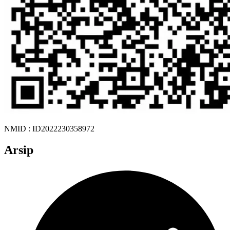
NMID : ID2022230358972
Arsip