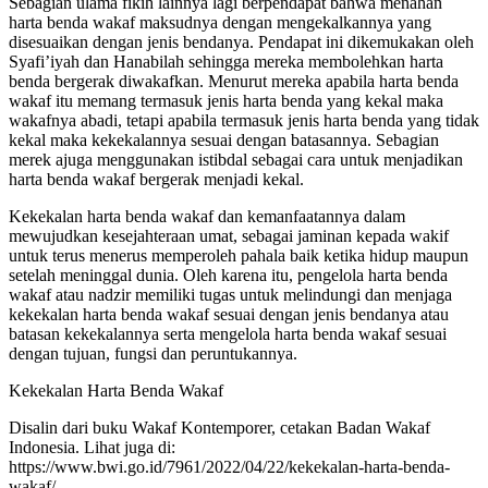
Sebagian ulama fikih lainnya lagi berpendapat bahwa menahan
harta benda wakaf maksudnya dengan mengekalkannya yang
disesuaikan dengan jenis bendanya. Pendapat ini dikemukakan oleh
Syafi’iyah dan Hanabilah sehingga mereka membolehkan harta
benda bergerak diwakafkan. Menurut mereka apabila harta benda
wakaf itu memang termasuk jenis harta benda yang kekal maka
wakafnya abadi, tetapi apabila termasuk jenis harta benda yang tidak
kekal maka kekekalannya sesuai dengan batasannya. Sebagian
merek ajuga menggunakan istibdal sebagai cara untuk menjadikan
harta benda wakaf bergerak menjadi kekal.
Kekekalan harta benda wakaf dan kemanfaatannya dalam
mewujudkan kesejahteraan umat, sebagai jaminan kepada wakif
untuk terus menerus memperoleh pahala baik ketika hidup maupun
setelah meninggal dunia. Oleh karena itu, pengelola harta benda
wakaf atau nadzir memiliki tugas untuk melindungi dan menjaga
kekekalan harta benda wakaf sesuai dengan jenis bendanya atau
batasan kekekalannya serta mengelola harta benda wakaf sesuai
dengan tujuan, fungsi dan peruntukannya.
Kekekalan Harta Benda Wakaf
Disalin dari buku Wakaf Kontemporer, cetakan Badan Wakaf
Indonesia. Lihat juga di:
https://www.bwi.go.id/7961/2022/04/22/kekekalan-harta-benda-
wakaf/