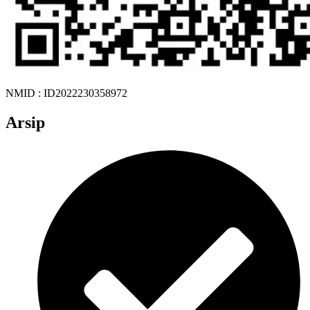
NMID : ID2022230358972
Arsip