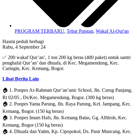
PROGRAM TERBARU
,
Tebar Pangan
,
Wakaf Al-Qur'an
Hasmi peduli berbagi
Rabu, 4 September 24
✅ 200 wakaf Qur’an’, 1 ton 200 kg beras (400 paket) untuk santri
penghafal Qur’an’ dan dhuafa, di Kec. Megamendung, Kec.
Caringin, Kec. Kemang, Bogor.
Lihat Berita Lain
🏠 1. Ponpes Ar-Rahman Qur’an’anic School, Jln. Curug Panjang,
Rt 02/05 , Ds/Kec. Megamendung, Bogor. (300 kg beras)
🏠 2. Ponpes Yama Parung, Jln. Raya Parung, Kel. Jampang, Kec.
Kemang, Bogor. (150 kg beras)
🏠 3. Ponpes Imam Hafs, Jln. Kemang Batas, Gg. Alfitroh, Kec.
Kemang, Bogor (150 kg beras)
🏠 4. Dhuafa dan Yatim, Kp. Cipopokol, Ds. Pasir Muncang, Kec.