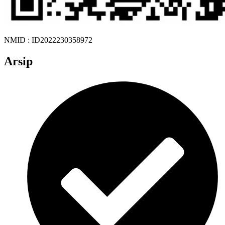
NMID : ID2022230358972
Arsip