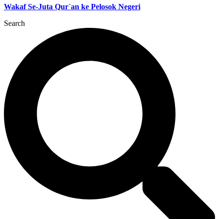
Wakaf Se-Juta Qur`an ke Pelosok Negeri
Search