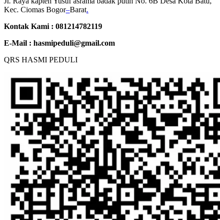
Jl. Raya kapten Yusuf asrama badak putih No. 6B Desa Kota Batu,
Kec. Ciomas Bogor
–
Barat
.
Kontak Kami : 081214782119
E-Mail :
hasmipeduli@gmail.com
QRS HASMI PEDULI