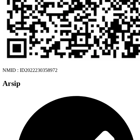
NMID : ID2022230358972
Arsip