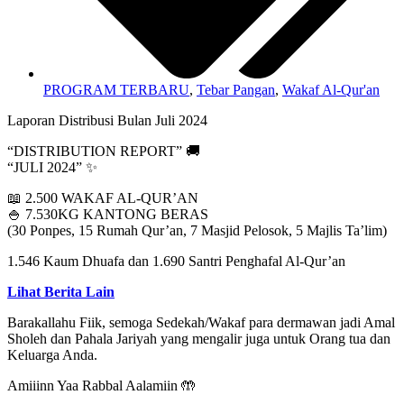
PROGRAM TERBARU
,
Tebar Pangan
,
Wakaf Al-Qur'an
Laporan Distribusi Bulan Juli 2024
“DISTRIBUTION REPORT” 🚚
“JULI 2024” ✨
📖 2.500 WAKAF AL-QUR’AN
🍚 7.530KG KANTONG BERAS
(30 Ponpes, 15 Rumah Qur’an, 7 Masjid Pelosok, 5 Majlis Ta’lim)
1.546 Kaum Dhuafa dan 1.690 Santri Penghafal Al-Qur’an
Lihat Berita Lain
Barakallahu Fiik, semoga Sedekah/Wakaf para dermawan jadi Amal
Sholeh dan Pahala Jariyah yang mengalir juga untuk Orang tua dan
Keluarga Anda.
Amiiinn Yaa Rabbal Aalamiin 🤲