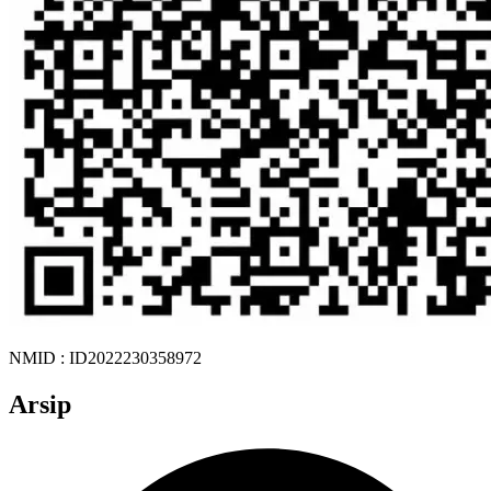
NMID : ID2022230358972
Arsip