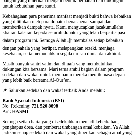
pangan yang diberikan menjadi bentuk perhatian dan dukungan
untuk kebutuhan para santri.
Kebahagiaan para penerima manfaat menjadi bukti bahwa kebaikan
yang dititipkan oleh para donatur benar-benar sampai dan
memberikan dampak nyata. Kami mengucapkan jazakumullahu
khairan katsiran kepada seluruh donatur yang telah berpartisipasi
dalam program ini. Semoga Allah ﷻ membalas setiap kebaikan
dengan pahala yang berlipat, melapangkan rezeki, menjaga
kesehatan, serta memudahkan segala urusan dunia dan akhirat.
Masih banyak santri yatim dan dhuafa yang membutuhkan
dukungan kita bersama. Mari terus ambil bagian dalam program
sedekah dan wakaf untuk membantu mereka meraih masa depan
yang lebih baik bersama Al-Qur’an.
📌 Salurkan sedekah dan wakaf terbaik Anda melalui:
Bank Syariah Indonesia (BSI)
No. Rekening:
721 520 8898
A/n:
HASMI
Semoga setiap harta yang disedekahkan menjadi keberkahan,
penghapus dosa, dan pemberat timbangan amal kebaikan. Ya Allah,
jadikan setiap sedekah dan wakaf yang diberikan sebagai amal yang