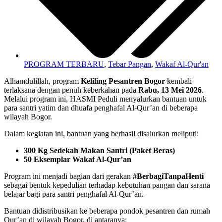
PROGRAM TERBARU
,
Tebar Pangan
,
Wakaf Al-Qur'an
Alhamdulillah, program
Keliling Pesantren Bogor
kembali
terlaksana dengan penuh keberkahan pada
Rabu, 13 Mei 2026
.
Melalui program ini, HASMI Peduli menyalurkan bantuan untuk
para santri yatim dan dhuafa penghafal Al-Qur’an di beberapa
wilayah Bogor.
Dalam kegiatan ini, bantuan yang berhasil disalurkan meliputi:
300 Kg Sedekah Makan Santri (Paket Beras)
50 Eksemplar Wakaf Al-Qur’an
Program ini menjadi bagian dari gerakan
#BerbagiTanpaHenti
sebagai bentuk kepedulian terhadap kebutuhan pangan dan sarana
belajar bagi para santri penghafal Al-Qur’an.
Bantuan didistribusikan ke beberapa pondok pesantren dan rumah
Qur’an di wilayah Bogor, di antaranya: