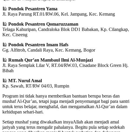
🕌
Pondok Pesantren Yama
Jl. Raya Parung RT.01/RW.06, Kel. Jampang, Kec. Kemang
🕌
Pondok Pesantren Qomaruzzaman
Telaga Kahuripan, Candraloka Blok DD1 Babakan, Kp. Cilangkap,
Kec. Ciseeng
🕌
Pondok Pesantren Imam Hafs
Gg. Alfitroh, Candali Raya, Kec. Kemang, Bogor
🕌
Rumah Qur’an Mambaul Ilmi Al-Munjazi
Jl. Raya Semplak Lilar V, RT.04/RW.03, Cisadane Block Green Hj.
Bibah
🕌
MT. Nurul Amal
Kp. Sawah, RT/RW 04/03, Rumpin
Program ini tidak hanya memberikan bantuan berupa beras dan
mushaf Al-Qur’an, tetapi juga menjadi penyemangat bagi para santri
untuk terus belajar, menghafal, dan mengamalkan Al-Qur’an dalam
kehidupan sehari-hari.
Setiap mushaf yang diwakafkan insyaAllah akan menjadi amal
jariyah yang terus mengalir pahalanya. Begitu pula setiap sedekah