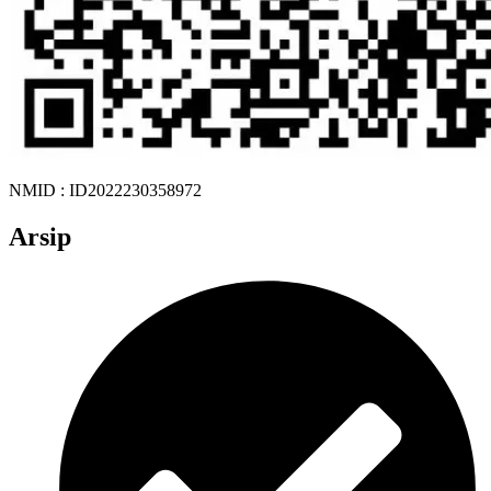
NMID : ID2022230358972
Arsip