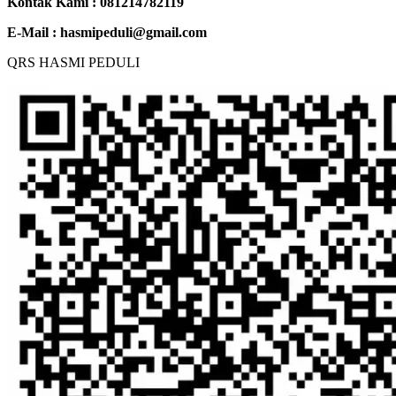
Kontak Kami : 081214782119
E-Mail :
hasmipeduli@gmail.com
QRS HASMI PEDULI