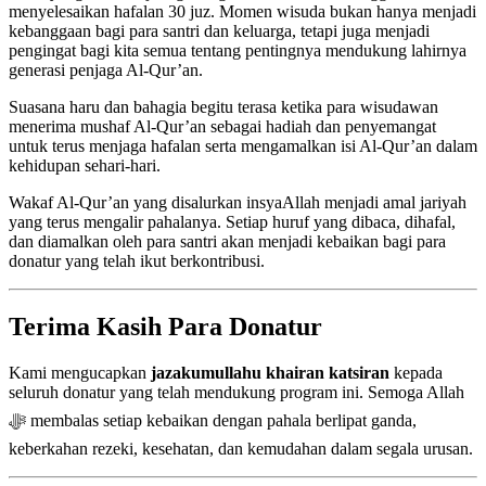
menyelesaikan hafalan 30 juz. Momen wisuda bukan hanya menjadi
kebanggaan bagi para santri dan keluarga, tetapi juga menjadi
pengingat bagi kita semua tentang pentingnya mendukung lahirnya
generasi penjaga Al-Qur’an.
Suasana haru dan bahagia begitu terasa ketika para wisudawan
menerima mushaf Al-Qur’an sebagai hadiah dan penyemangat
untuk terus menjaga hafalan serta mengamalkan isi Al-Qur’an dalam
kehidupan sehari-hari.
Wakaf Al-Qur’an yang disalurkan insyaAllah menjadi amal jariyah
yang terus mengalir pahalanya. Setiap huruf yang dibaca, dihafal,
dan diamalkan oleh para santri akan menjadi kebaikan bagi para
donatur yang telah ikut berkontribusi.
Terima Kasih Para Donatur
Kami mengucapkan
jazakumullahu khairan katsiran
kepada
seluruh donatur yang telah mendukung program ini. Semoga Allah
ﷻ membalas setiap kebaikan dengan pahala berlipat ganda,
keberkahan rezeki, kesehatan, dan kemudahan dalam segala urusan.