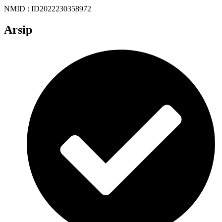
NMID : ID2022230358972
Arsip