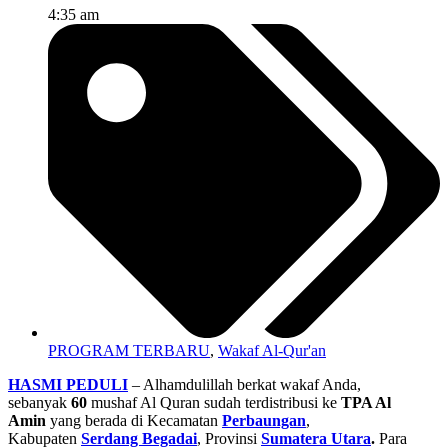
4:35 am
PROGRAM TERBARU
,
Wakaf Al-Qur'an
HASMI PEDULI
– Alhamdulillah berkat wakaf Anda,
sebanyak
60
mushaf Al Quran sudah terdistribusi ke
TPA Al
Amin
yang berada di Kecamatan
Perbaungan
,
Kabupaten
Serdang Begadai
, Provinsi
Sumatera Utara
.
Para