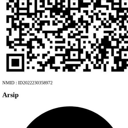
NMID : ID2022230358972
Arsip