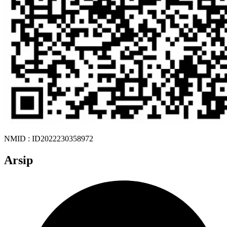
NMID : ID2022230358972
Arsip