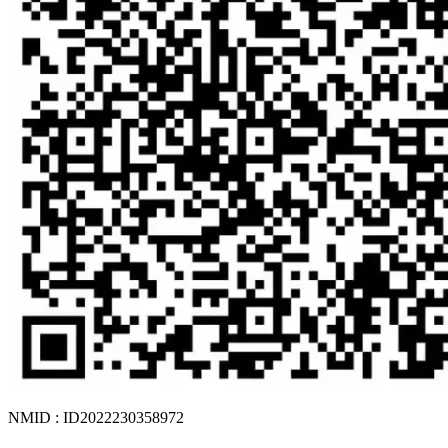
NMID : ID2022230358972