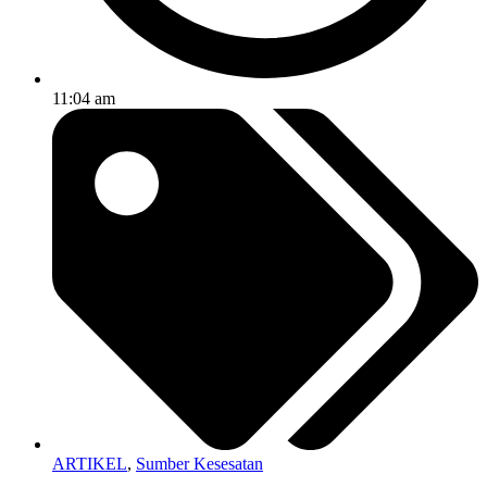
11:04 am
ARTIKEL
,
Sumber Kesesatan