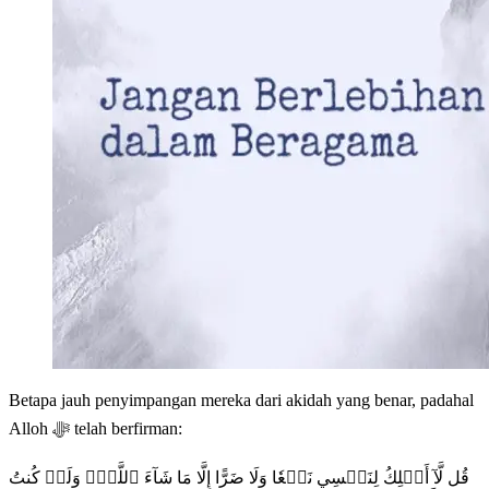
Betapa jauh penyimpangan mereka dari akidah yang benar, padahal
Alloh ﷻ telah berfirman:
قُل لَّآ أَمۡلِكُ لِنَفۡسِي نَفۡعٗا وَلَا ضَرًّا إِلَّا مَا شَآءَ ٱللَّهُۚ وَلَوۡ كُنتُ