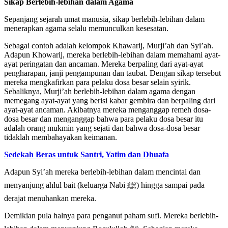
Sikap Berlebih-lebihan
dalam Agama
Sepanjang sejarah umat manusia, sikap berlebih-lebihan dalam
menerapkan agama selalu memunculkan kesesatan.
Sebagai contoh adalah kelompok Khawarij, Murji’ah dan Syi’ah.
Adapun Khowarij, mereka berlebih-lebihan dalam memahami ayat-
ayat peringatan dan ancaman. Mereka berpaling dari ayat-ayat
pengharapan, janji pengampunan dan taubat. Dengan sikap tersebut
mereka mengkafirkan para pelaku dosa besar selain syirik.
Sebaliknya, Murji’ah berlebih-lebihan dalam agama dengan
memegang ayat-ayat yang berisi kabar gembira dan berpaling dari
ayat-ayat ancaman. Akibatnya mereka menganggap remeh dosa-
dosa besar dan menganggap bahwa para pelaku dosa besar itu
adalah orang mukmin yang sejati dan bahwa dosa-dosa besar
tidaklah membahayakan keimanan.
Sedekah Beras untuk Santri, Yatim dan Dhuafa
Adapun Syi’ah mereka berlebih-lebihan dalam mencintai dan
menyanjung ahlul bait (keluarga Nabi ﷺ) hingga sampai pada
derajat menuhankan mereka.
Demikian pula halnya para penganut paham sufi. Mereka berlebih-